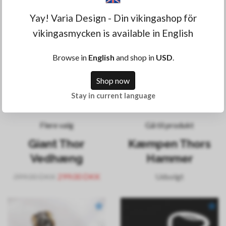
Yay! Varia Design - Din vikingashop för
vikingasmycken is available in English
Browse in
English
and shop in
USD
.
Shop now
Stay in current language
Flere valg
Gå til produkt
Giant Thor
Kæmpen Thors
Vedhæng
Hammer
399.00 DKK
299.00 DKK
Udsolgt