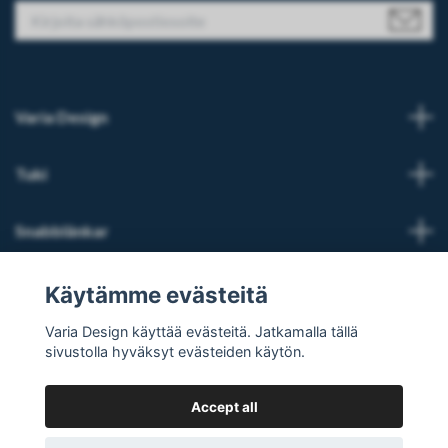
Varia Design
Tuki
Snabblänkar
Sosiaalinen media
Käytämme evästeitä
Varia Design käyttää evästeitä. Jatkamalla tällä
sivustolla hyväksyt evästeiden käytön.
Accept all
© 2026 Varia Design - Din vikingashop för vikingasmycken