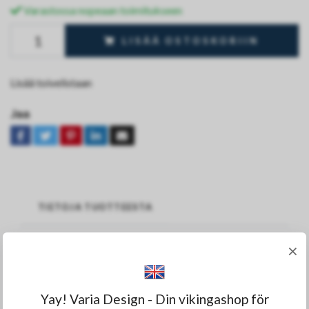
Varastossa nopeaan toimitukseen
LISÄÄ OSTOSKORIIN
Lisää toivelistaan
Jaa
TIETOJA TUOTTEESTA
×
Tämä rannekoru takaa pääsysi Valhallaan.
Yay! Varia Design - Din vikingashop för
Rannekoru on valmistettu kokonaan