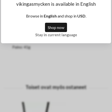
vikingasmycken is available in English
korkealaatuisesta ruostumattomasta teräksestä.
Browse in
English
and shop in
USD
.
Ympärysmitta: 21 cm
Shop now
Stay in current language
Paino: 41g