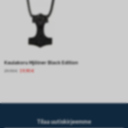
Kaulakoru Mjölner Black Edition
19,90 €
29,90 €
Tilaa uutiskirjeemme