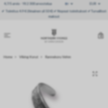
4,7/5 arvio - Yli 2 300 arvostelua
EUR
✔ Toimitus 4.9 € (Ilmainen yli 50 €) ✔ Nopeat toimitukset ✔Turvalliset
maksut
0
Home
Viking Korut
Rannekoru Vehm