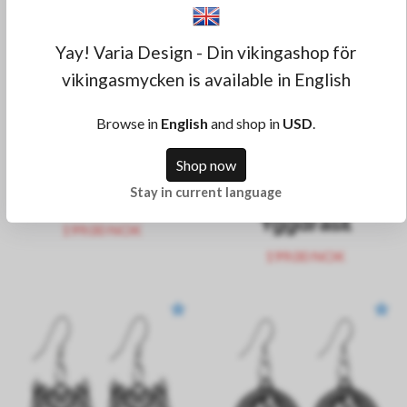
Yay! Varia Design - Din vikingashop för
vikingasmycken is available in English
Browse in
English
and shop in
USD
.
Legg i handlekurv
Legg i handlekurv
Shop now
Stay in current language
Ørering Vegvisir
Øredobb
Yggdrasil
199.00 NOK
199.00 NOK