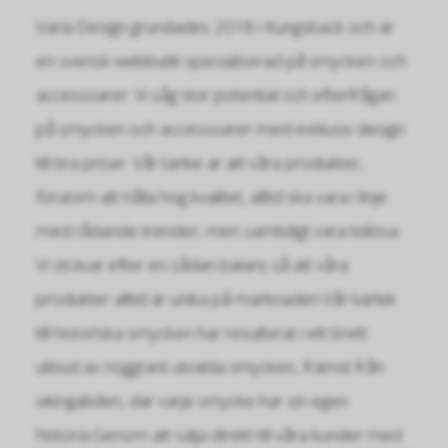
Varia Design grundades 2018 i Kungsback och är
en svensk webbutik specialiserad på smycken och
accessoarer. Vi såg stor potential och efterfrågan
på smycken och accessoarer med exklusiv design
till bra priser. Vår tanke är att våra produkter,
förutom att hålla hög kvalitet, alltid ska vara i linje
med rådande trender, men samtidigt vara tidlösa.
Vi strävar efter en sådan balans så att våra
produkter alltid är unika på marknaden.Vår kärlek
till historiska smycken har resulterat i ett brett
utbud av noggrant utvalda smycken, främst från
vikingatiden, där varje smycke har sin egen
historia.Genom att sälja direkt till våra kunder med