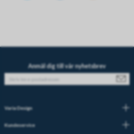
Anmäl dig till vår nyhetsbrev
Varia Design
Kundeservice