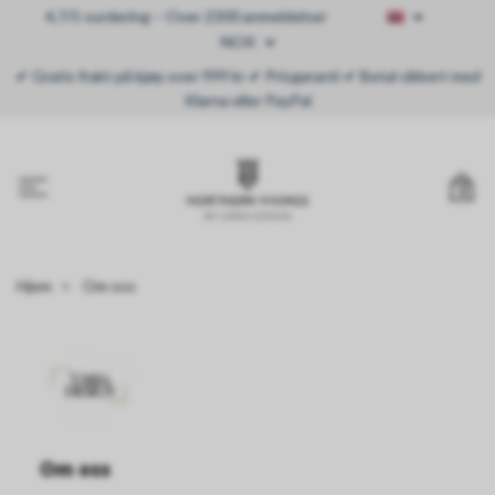
4,7/5 vurdering – Over 2300 anmeldelser
NOK
✔ Gratis frakt på kjøp over 999 kr ✔ Prisgaranti ✔ Betal sikkert med
Klarna eller PayPal
0
Hjem
Om oss
Om oss