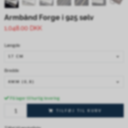
Armbånd Forge i 925 sølv
1,048.00 DKK
Længde
17 CM
Bredde
4MM (0,8)
På lager til hurtig levering
TILFØJ TIL KURV
Tilføj til ønskeliste