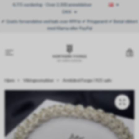
4,7/5 vurdering - Over 2.300 anmeldelser
DKK
✔ Gratis forsendelse ved køb over 499 kr ✔ Prisgaranti ✔ Betal sikkert
med Klarna eller PayPal
0
Hjem
Vikingesmykker
Armbånd Forge i 925 sølv