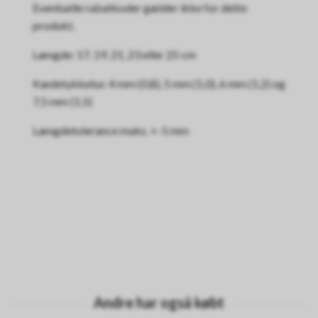
Eventuelle rabatkoder gælder ikke for dette
produkt.
Længde: 17, 19, 21, 23 eller 25 cm
Kædetykkelse: 4 mm (0,8), 5 mm (1,0), 6 mm (1,2) og
7,5 mm (1,5)
Længdetolerance maks. +-5 mm