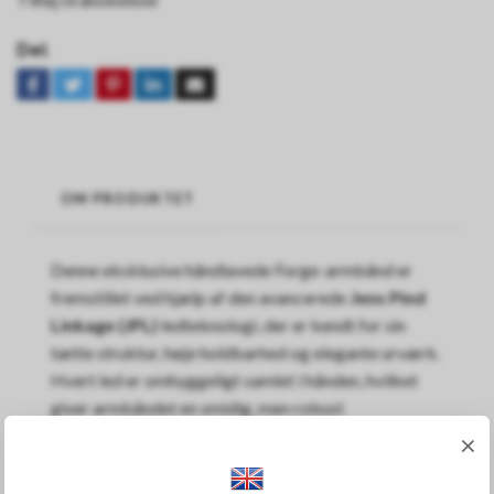
Del
OM PRODUKTET
Denne eksklusive håndlavede Forge-armbånd er
fremstillet ved hjælp af den avancerede
Jens Pind
Linkage (JPL)
ledteknologi, der er kendt for sin
tætte struktur, høje holdbarhed og elegante urværk.
Hvert led er omhyggeligt samlet i hånden, hvilket
giver armbåndet en smidig, men robust
fornemmelse.
×
Lavet af
925 sterlingsølv
med en smuk