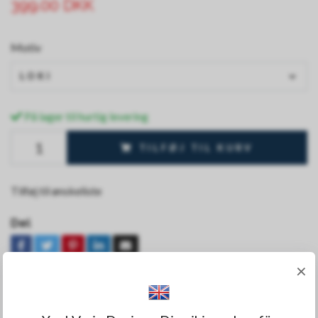
399.00 DKK
Motiv
LOKI
På lager til hurtig levering
TILFØJ TIL KURV
Tilføj til ønskeliste
Del
×