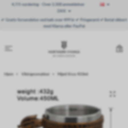
4,7/5 vurdering - Over 2.300 anmeldelser
DKK
✔ Gratis forsendelse ved køb over 499 kr ✔ Prisgaranti ✔ Betal sikkert
med Klarna eller PayPal
0
Hjem
Vikingesmykker
Mjød Krus 450ml