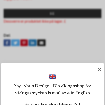
SE
Dessverre er produktet ikke på lager. :(
Del
OM PRODUKTET
×
Stilig og robust armbånd laget av rustfritt stål av
Yay! Varia Design - Din vikingashop för
høyeste kvalitet med motiv av Nidhögg.
vikingasmycken is available in English
Browse in
English
and shop in
USD
.