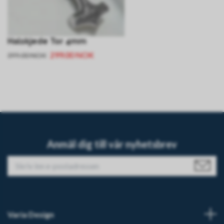
Halskjede Tor 4mm
299.00 NOK
399.00 NOK
Anmäl dig till vår nyhetsbrev
Varia Design