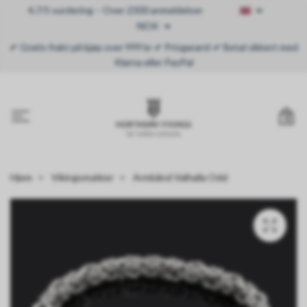
4,7/5 vurdering – Over 2300 anmeldelser
NOK
✔ Gratis frakt på kjøp over 999 kr ✔ Prisgaranti ✔ Betal sikkert med
Klarna eller PayPal
0
Hjem
Vikingsmykker
Armbånd Valhalla Odd