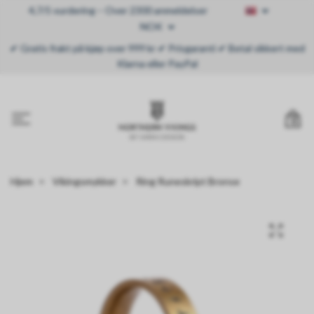
4,7/5 vurdering – Over 2300 anmeldelser
NOK
✔ Gratis frakt på kjøp over 999 kr ✔ Prisgaranti ✔ Betal sikkert med
Klarna eller PayPal
0
Hjem
Vikingsmykker
Ring Runeskript Bronse