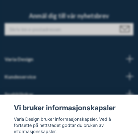
Anmäl dig till vår nyhetsbrev
Varia Design
Kundeservice
Snabblänkar
Vi bruker informasjonskapsler
Sosiale medier
Varia Design bruker informasjonskapsler. Ved å
fortsette på nettstedet godtar du bruken av
informasjonskapsler.