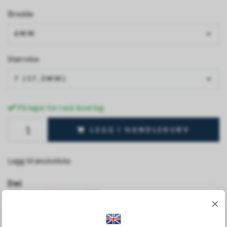
Bredde
6MM
Størrelse
7 (17,3MM)
På lager for rask levering
LEGG I HANDLEKURV
Legg til ønskeliste
Del
×