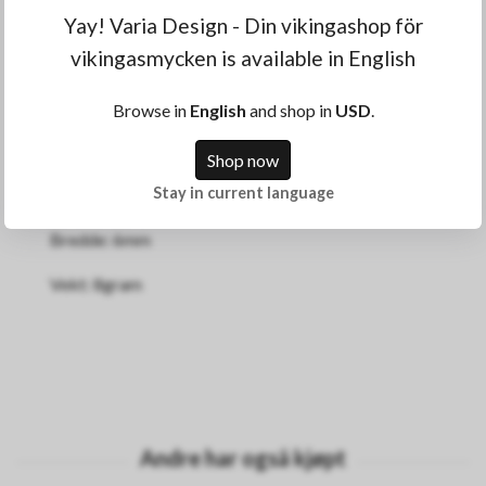
Yay! Varia Design - Din vikingashop för
OM PRODUKTET
vikingasmycken is available in English
Browse in
English
and shop in
USD
.
Ring med runer fra den eldre futharken.
Shop now
Ringen er laget i rustfritt stål og er tilgjengelig i flere
Stay in current language
forskjellige størrelser.
Bredde: 6mm
Vekt: 8gram