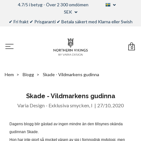
4.7/5 i betyg - Över 2 300 omdömen
SEK
✔ Fri frakt ✔ Prisgaranti ✔ Betala säkert med Klarna eller Swish
0
Hem
Blogg
Skade - Vildmarkens gudinna
Skade - Vildmarkens gudinna
Varia Design - Exklusiva smycken, l
|
27/10, 2020
Dagens blogg blir gästad av ingen mindre än den tillsynes okända
gudinnan Skade.
Hon har inte gjort så mycket väsen av sig i fornnodisk mytologi, men