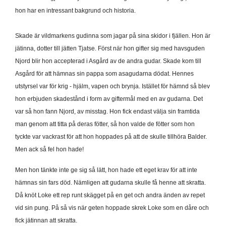
hon har en intressant bakgrund och historia.
Skade är vildmarkens gudinna som jagar på sina skidor i fjällen. Hon är
jätinna, dotter till jätten Tjatse. Först när hon gifter sig med havsguden
Njord blir hon accepterad i Asgård av de andra gudar. Skade kom till
Asgård för att hämnas sin pappa som asagudarna dödat. Hennes
utstyrsel var för krig - hjälm, vapen och brynja. Istället för hämnd så blev
hon erbjuden skadestånd i form av giftermål med en av gudarna. Det
var så hon fann Njord, av misstag. Hon fick endast välja sin framtida
man genom att titta på deras fötter, så hon valde de fötter som hon
tyckte var vackrast för att hon hoppades på att de skulle tillhöra Balder.
Men ack så fel hon hade!
Men hon tänkte inte ge sig så lätt, hon hade ett eget krav för att inte
hämnas sin fars död. Nämligen att gudarna skulle få henne att skratta.
Då knöt Loke ett rep runt skägget på en get och andra änden av repet
vid sin pung. På så vis när geten hoppade skrek Loke som en dåre och
fick jätinnan att skratta.