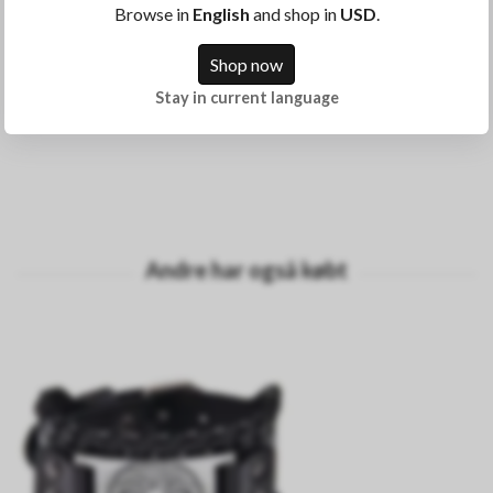
et andet rum.
Browse in
English
and shop in
USD
.
Shop now
Størrelse: 200 * 150 cm
Stay in current language