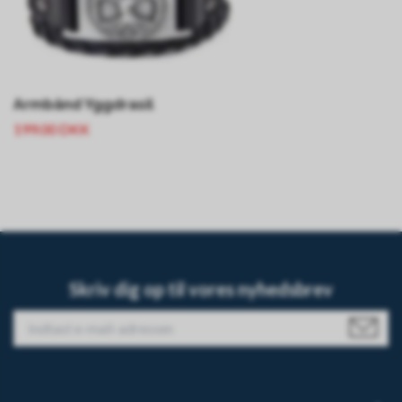
Armbånd Yggdrasil
199.00 DKK
Skriv dig op til vores nyhedsbrev