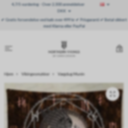
4,7/5 vurdering - Over 2.300 anmeldelser
DKK
✔ Gratis forsendelse ved køb over 499 kr ✔ Prisgaranti ✔ Betal sikkert
med Klarna eller PayPal
0
Hjem
Vikingesmykker
Vægdug Munin