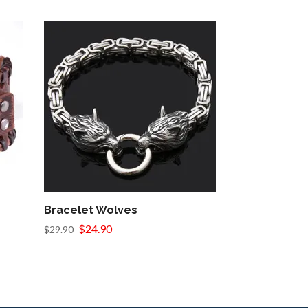
Bracelet Wolves
Bracelet Val
$24.90
$29.90
$29.90