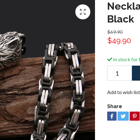
Neckla
Black
$69.90
$49.90
In stock for 
Add to wish list
Share