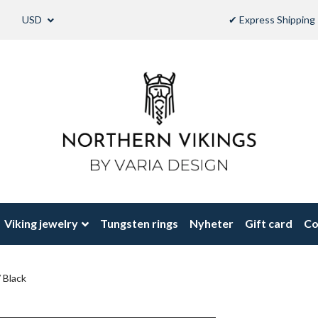
USD
✔ Express Shipping 
Viking jewelry
Tungsten rings
Nyheter
Gift card
Co
 Black