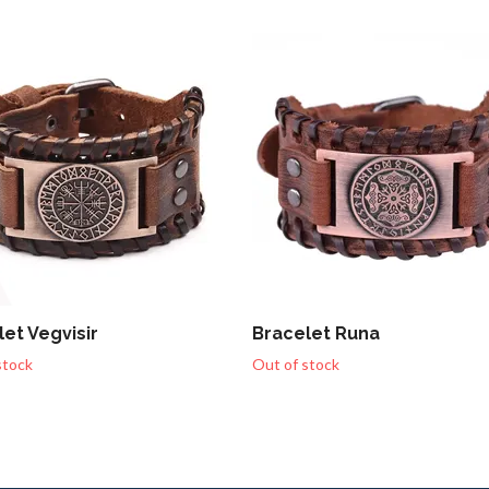
et Vegvisir
Bracelet Runa
stock
Out of stock