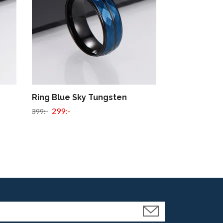
Ring Blue Sky Tungsten
Ring Blue Be
Tungsten
299:-
399:-
449:-
549:-