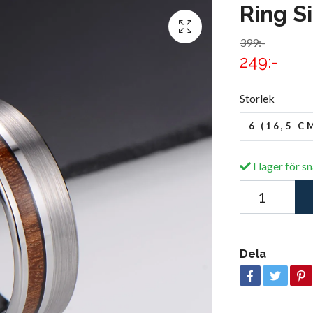
Ring S
399:-
249:-
Storlek
6 (16,5 C
I lager för s
Dela