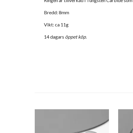
Ringen är tillverkad i Tungsten Carbide som ä
Bredd: 8mm
Vikt: ca 11g
14 dagars
öppet köp
.