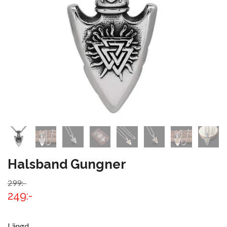
Halsband Gungner
299:-
249:-
Längd