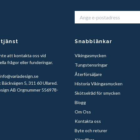
tjänst
Snabblänkar
nte att kontakta oss vid
Vikingasmycken
lla frågor eller funderingar.
Tungstensringar
Återförsäljare
info@variadesign.se
 Bäckvägen 5, 311 60 Ullared.
Historia Vikingasmycken
sign AB Orgnummer 556978-
Skötselråd för smycken
Blogg
Om Oss
Kontakta oss
Byte och returer
Köpvillkor