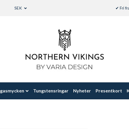
SEK
✔ Fri f
ngasmycken
Tungstensringar
Nyheter
Presentkort
K