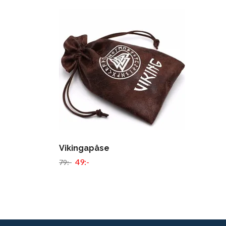
Vikingapåse
49:-
79:-