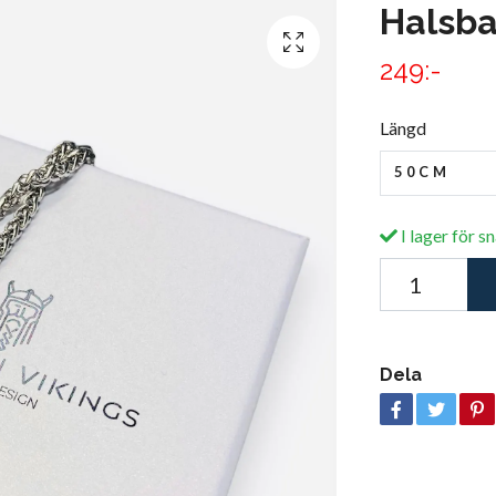
Halsba
249:-
Längd
50CM
I lager för s
Dela