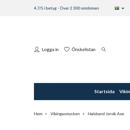
4.7/5 i betyg - Över 2 300 omdömen
Logga in
Önskelistan
Startsida
Viki
Hem
Vikingasmycken
Halsband Jorvik Axe