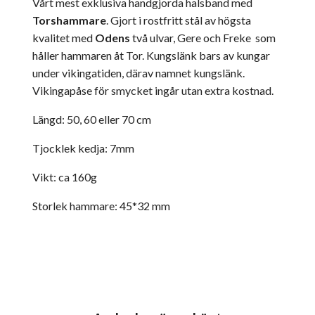
Vårt mest exklusiva handgjorda halsband med
Torshammare
. Gjort i
rostfritt stål av högsta
kvalitet med
Odens
två ulvar, Gere och Freke som
håller hammaren åt Tor. Kungslänk bars av kungar
under vikingatiden, därav namnet kungslänk.
Vikingapåse för smycket ingår utan extra kostnad.
Längd: 50, 60 eller 70 cm
Tjocklek kedja: 7mm
Vikt: ca 160g
Storlek hammare: 45*32 mm