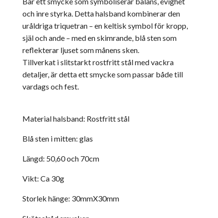
Bär ett smycke som symboliserar balans, evighet
och inre styrka. Detta halsband kombinerar den
uråldriga triquetran – en keltisk symbol för kropp,
själ och ande – med en skimrande, blå sten som
reflekterar ljuset som månens sken.
Tillverkat i slitstarkt rostfritt stål med vackra
detaljer, är detta ett smycke som passar både till
vardags och fest.
Material halsband: Rostfritt stål
Blå sten i mitten: glas
Längd: 50,60 och 70cm
Vikt: Ca 30g
Storlek hänge: 30mmX30mm