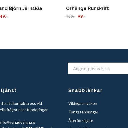
and Björn Járnsíða
Örhänge Runskrift
49:-
99:-
199:-
tjänst
Snabblänkar
nte att kontakta oss vid
Vikingasmycken
lla frågor eller funderingar.
Tungstensringar
Återförsäljare
info@variadesign.se