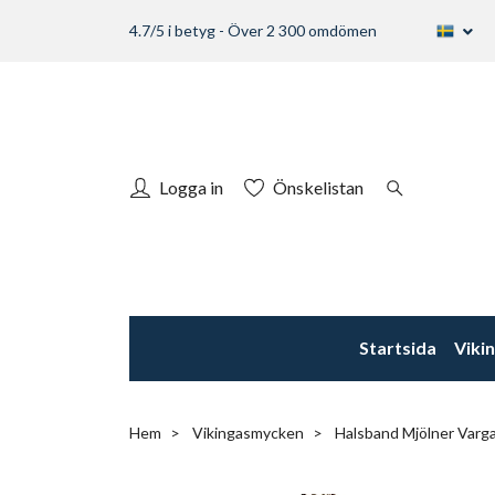
4.7/5 i betyg - Över 2 300 omdömen
Logga in
Önskelistan
Startsida
Viki
Hem
Vikingasmycken
Halsband Mjölner Vargar