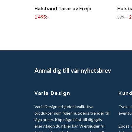
Halsband Tårar av Freja
Halsb
1 495:-
2
379:-
Anmäl dig till vår nyhetsbrev
Varia Design
Kund
Varia Design erbjuder kvalitativa
Tveka i
produkter som följer nutidens trender till
eventue
låga priser. Köp något fint till dig själv
eller någon du håller kär. Vi erbjuder fri
Epost: