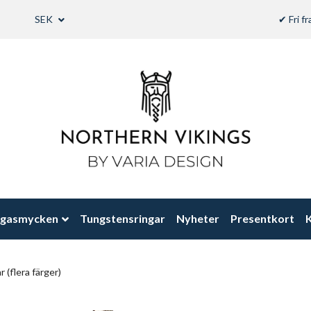
SEK
✔ Fri f
ngasmycken
Tungstensringar
Nyheter
Presentkort
K
 (flera färger)