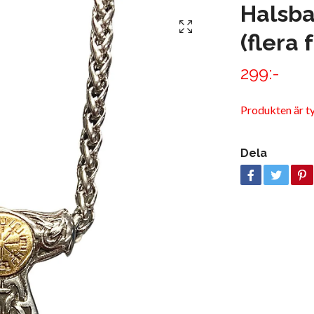
Halsba
(flera 
299:-
Produkten är tyvä
Dela