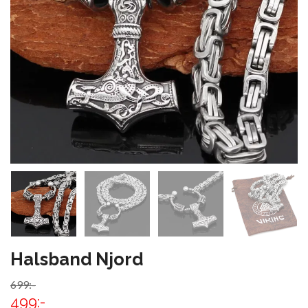
Halsband Njord
699:-
499:-