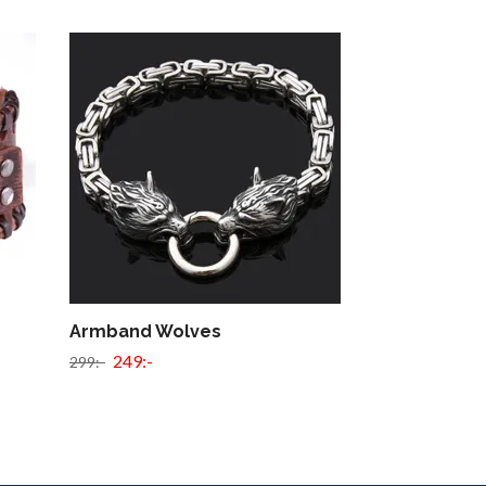
Armband Wolves
Armband Val
249:-
299:-
299:-