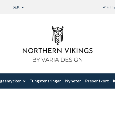
SEK
✔ Fri f
ngasmycken
Tungstensringar
Nyheter
Presentkort
K