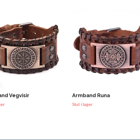
nd Vegvisir
Armband Runa
ger
Slut i lager