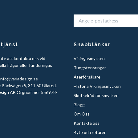
tjänst
Snabblänkar
nte att kontakta oss vid
Vikingasmycken
lla frågor eller funderingar.
Tungstensringar
Återförsäljare
info@variadesign.se
 Bäckvägen 5, 311 60 Ullared.
Historia Vikingasmycken
sign AB Orgnummer 556978-
Skötselråd för smycken
Blogg
Om Oss
Kontakta oss
Byte och returer