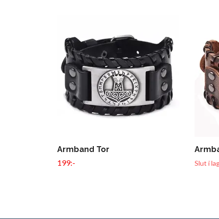
Armband Tor
Armba
199:-
Slut i la