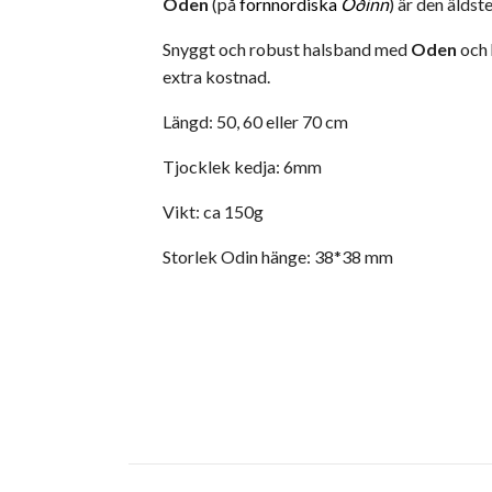
Oden
(på
fornnordiska
Óðinn
) är den äldst
Snyggt och robust halsband med
Oden
och 
extra kostnad.
Längd: 50, 60 eller 70 cm
Tjocklek kedja: 6mm
Vikt: ca 150g
Storlek Odin hänge: 38*38 mm