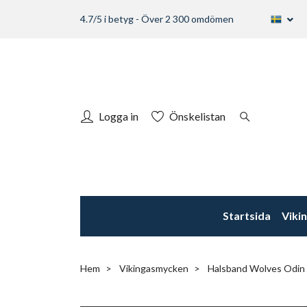
4.7/5 i betyg - Över 2 300 omdömen
Logga in
Önskelistan
Startsida
Viki
Hem
Vikingasmycken
Halsband Wolves Odin