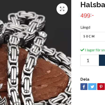
Halsba
499:-
Längd
50CM
I lager för s
Dela