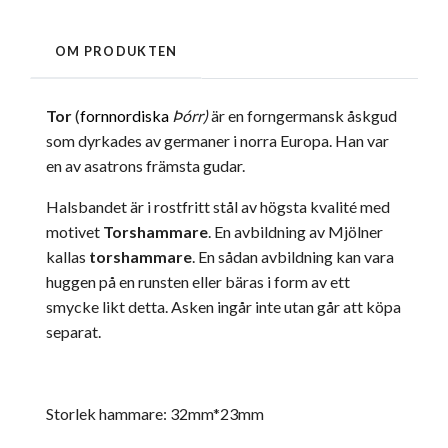
OM PRODUKTEN
Tor
(
fornnordiska
Þórr
)
är en forngermansk åskgud
som dyrkades av germaner i norra Europa. Han var
en av asatrons främsta gudar.
Halsbandet är i rostfritt stål av högsta kvalité med
motivet
Torshammare
. En avbildning av Mjölner
kallas
torshammare
. En sådan avbildning kan vara
huggen på en runsten eller bäras i form av ett
smycke likt detta. Asken ingår inte utan går att köpa
separat.
Storlek hammare: 32mm*23mm