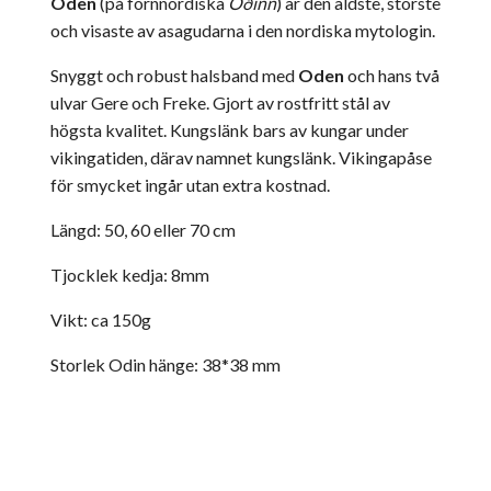
Oden
(
på
fornnordiska
Óðinn
) är den äldste, störste
och visaste av asagudarna i den nordiska mytologin.
Snyggt och robust halsband med
Oden
och hans två
ulvar Gere och Freke. Gjort av rostfritt stål av
högsta kvalitet. Kungslänk bars av kungar under
vikingatiden, därav namnet kungslänk. Vikingapåse
för smycket ingår utan extra kostnad.
Längd: 50, 60 eller 70 cm
Tjocklek kedja: 8mm
Vikt: ca 150g
Storlek Odin hänge: 38*38 mm