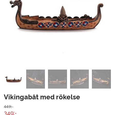
Vikingabåt med rökelse
449:-
349:-