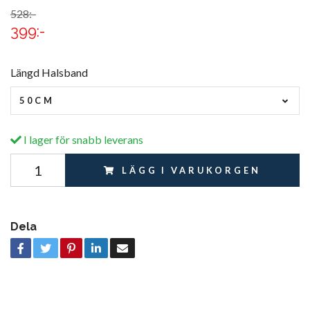
528:-
399:-
Längd Halsband
50CM
I lager för snabb leverans
LÄGG I VARUKORGEN
Dela