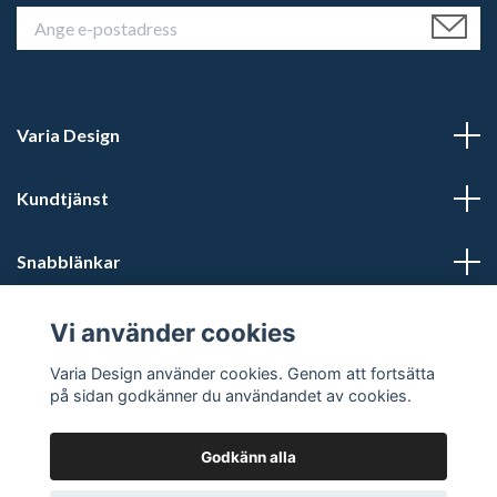
Varia Design
Kundtjänst
Snabblänkar
Sociala medier
Vi använder cookies
Varia Design använder cookies. Genom att fortsätta
på sidan godkänner du användandet av cookies.
Godkänn alla
© 2026 Varia Design - Din vikingashop för vikingasmycken