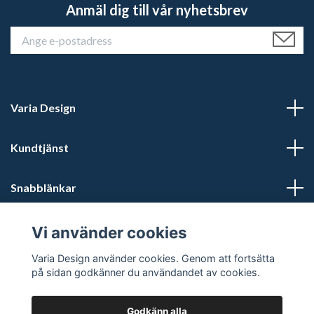
Anmäl dig till vår nyhetsbrev
Varia Design
Kundtjänst
Snabblänkar
Sociala medier
Vi använder cookies
Varia Design använder cookies. Genom att fortsätta
på sidan godkänner du användandet av cookies.
Godkänn alla