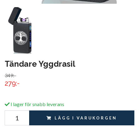
Tändare Yggdrasil
349:-
279:-
I lager för snabb leverans
LÄGG I VARUKORGEN