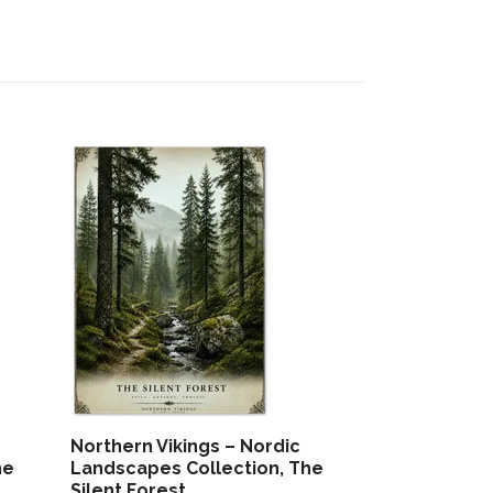
Northern Vikings – Nordic
Northern Vik
he
Landscapes Collection, The
Landscapes 
Silent Forest
Longship