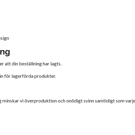
esign
ing
r att din beställning har lagts.
än för lagerförda produkter.
g minskar vi överproduktion och onödigt svinn samtidigt som varje 