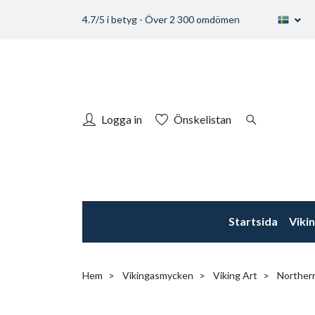
4.7/5 i betyg - Över 2 300 omdömen
Logga in
Önskelistan
Startsida
Viki
Hem
Vikingasmycken
Viking Art
Northern