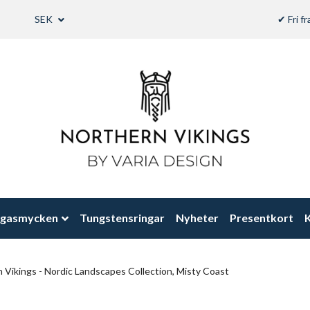
SEK
✔ Fri f
ngasmycken
Tungstensringar
Nyheter
Presentkort
K
 Vikings - Nordic Landscapes Collection, Misty Coast