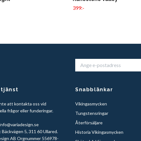
399:-
tjänst
Snabblänkar
nte att kontakta oss vid
Vikingasmycken
lla frågor eller funderingar.
Tungstensringar
Återförsäljare
info@variadesign.se
 Bäckvägen 5, 311 60 Ullared.
Historia Vikingasmycken
sign AB Orgnummer 556978-