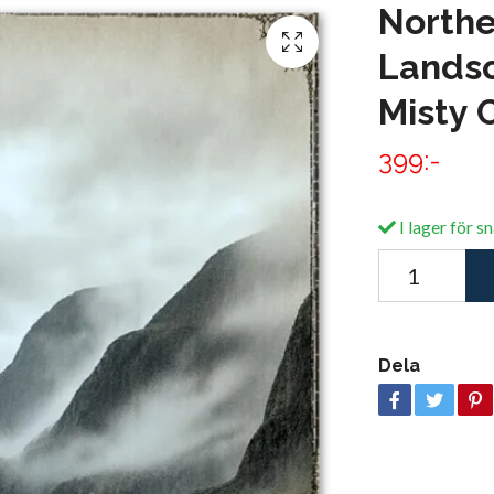
Northe
Landsc
Misty 
399:-
I lager för s
Dela