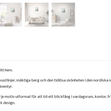
itt hem.
kustlinjer, mäktiga berg och den tidlösa skönheten i den nordiska 
äventyr.
rje motiv utformat för att bli ett blickfång i vardagsrum, kontor, 
sk design.