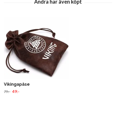
Vikingapåse
49:-
79:-