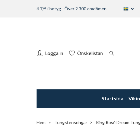
4.7/5 i betyg - Över 2 300 omdömen
Logga in
Önskelistan
Startsida
Viki
Hem
Tungstensringar
Ring Rosé Dream Tun