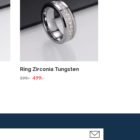
Ring Zirconia Tungsten
Ring Black Z
499:-
299:-
599:-
399:-