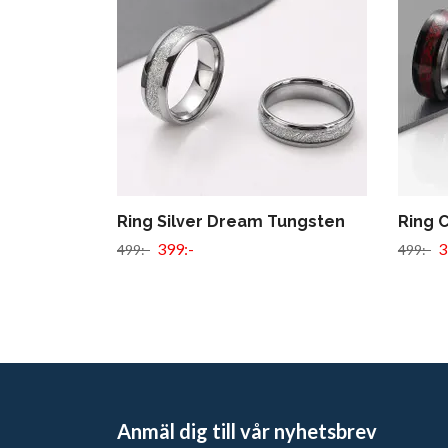
Ring Silver Dream Tungsten
Ring 
399:-
3
499:-
499:-
Anmäl dig till vår nyhetsbrev