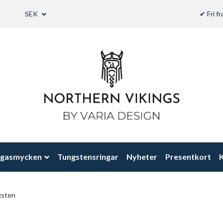
SEK
✔ Fri f
ngasmycken
Tungstensringar
Nyheter
Presentkort
K
gsten