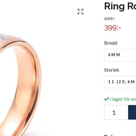
Ring R
499:-
399:-
Bredd
6MM
Storlek
11 (20,6
I lager för s