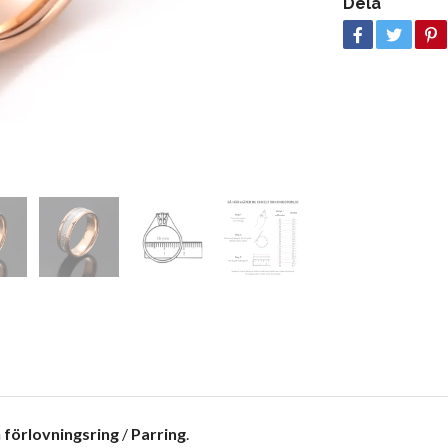
Dela
m
förlovningsring
/
Parring
.